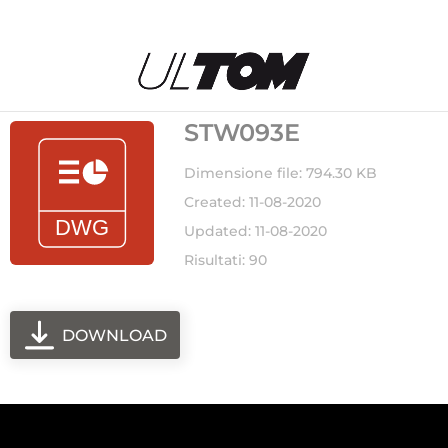
STW093E
Dimensione file: 794.30 KB
Created: 11-08-2020
Updated: 11-08-2020
Risultati: 90
DOWNLOAD