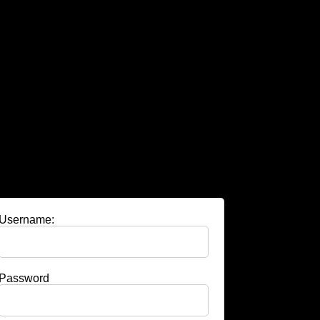
Username:
Password