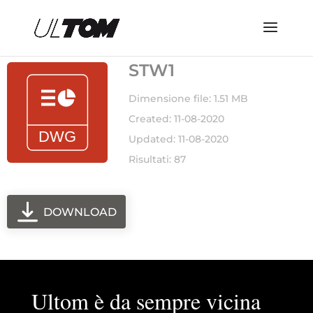
STW1
Dimensione file: 1.51 MB
Created: 11-08-2020
Updated: 11-08-2020
Risultati: 87
DOWNLOAD
Ultom è da sempre vicina