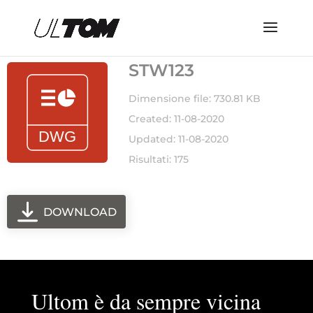
STW123
Dimensione file: 730.81 KB
Created: 11-08-2020
Updated: 11-08-2020
Risultati: 175
DOWNLOAD
Ultom è da sempre vicina