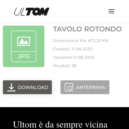
TAVOLO ROTONDO
Dimensione file: 872.20 KB
Created: 11-08-2020
Updated: 11-08-2020
Risultati: 38
DOWNLOAD
ANTEPRIMA
Ultom è da sempre vicina