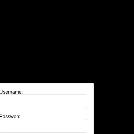
Username:
Password