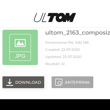
ultom_2163_composiz
Dimensione file: 5.82 MB
Created: 22-07-2020
Updated: 22-07-2020
Risultati: 41
DOWNLOAD
ANTEPRIMA