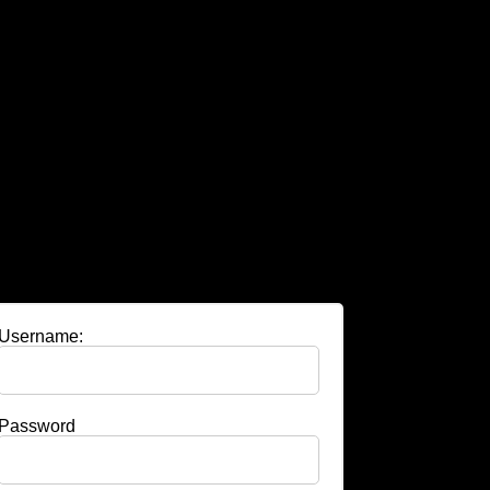
Username:
Password