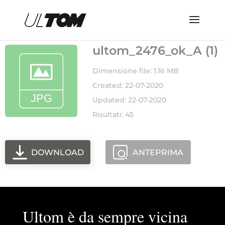
ultom_2476_ok_A (1)
Dimensione file: 1.16 MB
Created: 22-07-2020
Updated: 22-07-2020
Risultati: 45
DOWNLOAD
ANTEPRIMA
Ultom è da sempre vicina