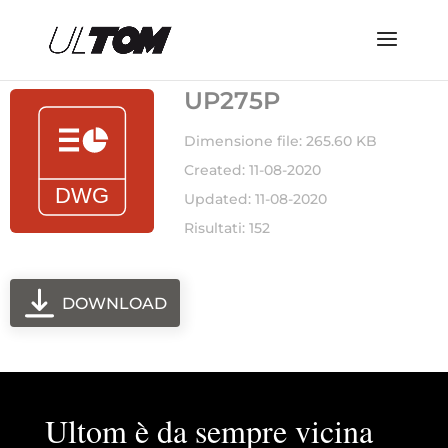
UP275P
Dimensione file: 265.60 KB
Created: 11-08-2020
Updated: 11-08-2020
Risultati: 152
DOWNLOAD
Ultom è da sempre vicina