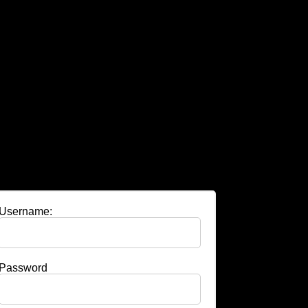
Username:
Password