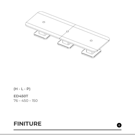
(H - L - P)
ED450T
76 – 450 – 150
FINITURE