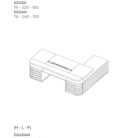
ED220
76 – 220 – 100
ED240
76 – 240 – 100
(H - L - P)
ED220A1