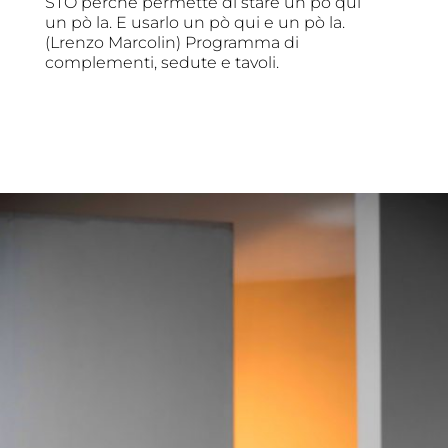
STO perche permette di stare un pò qui
un pò la. E usarlo un pò qui e un pò la.
(Lrenzo Marcolin) Programma di
complementi, sedute e tavoli.