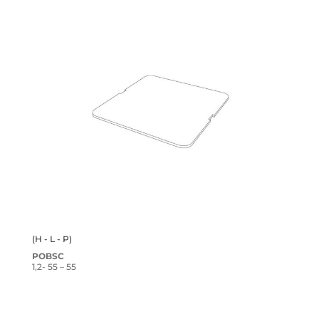
(H - L - P)
POBSC
1,2- 55 – 55